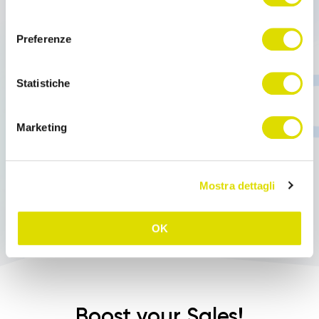
B2B Ecommerce for the Food Sector with Maison
consenso
Dolci The most active sector in the world of B2B e-
Preferenze
commerce is Food and Beverage: […]
Statistiche
Read more
Marketing
Mostra dettagli
OK
Boost your Sales!