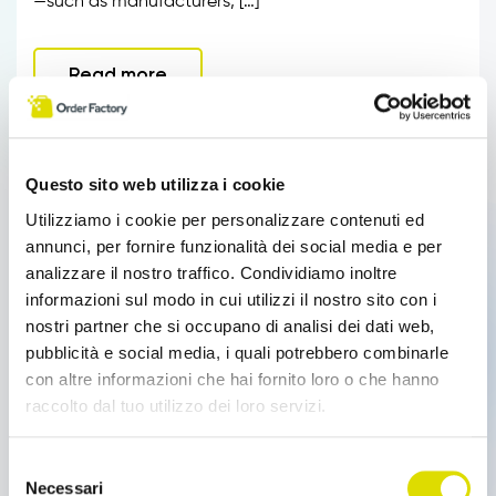
—such as manufacturers, […]
Read more
Questo sito web utilizza i cookie
Utilizziamo i cookie per personalizzare contenuti ed
annunci, per fornire funzionalità dei social media e per
analizzare il nostro traffico. Condividiamo inoltre
informazioni sul modo in cui utilizzi il nostro sito con i
nostri partner che si occupano di analisi dei dati web,
pubblicità e social media, i quali potrebbero combinarle
con altre informazioni che hai fornito loro o che hanno
raccolto dal tuo utilizzo dei loro servizi.
Case History
B2B Ecommerce for the Food Sector with
Link all'informativa:
https://www.orderfactory.it/cookie-
Selezione
Maison Dolci
policy
Necessari
del