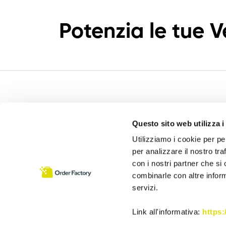
Potenzia le tue V
Questo sito web utilizza i
Utilizziamo i cookie per pe
Order Factory è un software sviluppato da:
per analizzare il nostro tra
Cosmobile srl
con i nostri partner che si
Via Europa 6 – 40061 Minerbio (BO)
combinarle con altre inform
servizi.
P. Iva 02864441205
Assistenza:
+39 0543 1992069
Link all'informativa:
https: