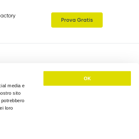
Factory
Prova Gratis
Seguici
IT
EN
OK
cial media e
nostro sito
i potrebbero
ei loro