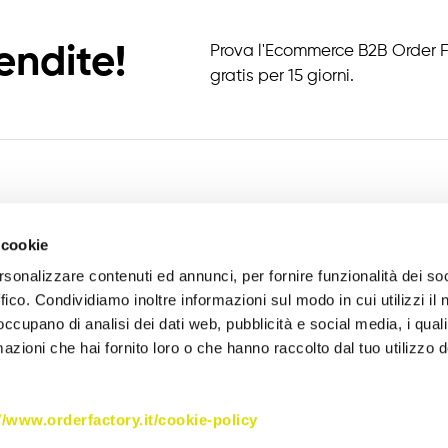
endite!
Prova l'Ecommerce B2B Order 
gratis per 15 giorni.
Funzionalità
Prezzi
 cookie
Moduli aggiuntivi
OF Enterprise
rsonalizzare contenuti ed annunci, per fornire funzionalità dei so
ffico. Condividiamo inoltre informazioni sul modo in cui utilizzi il 
Case History
OF Fashion
 occupano di analisi dei dati web, pubblicità e social media, i qual
Assistenza
azioni che hai fornito loro o che hanno raccolto dal tuo utilizzo d
Blog
Contatti
//www.orderfactory.it/cookie-policy