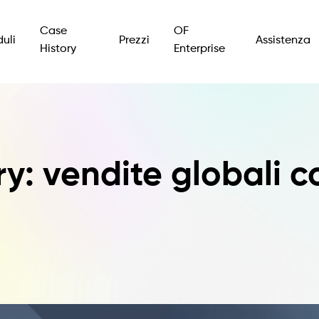
Case
OF
uli
Prezzi
Assistenza
History
Enterprise
y: vendite globali c