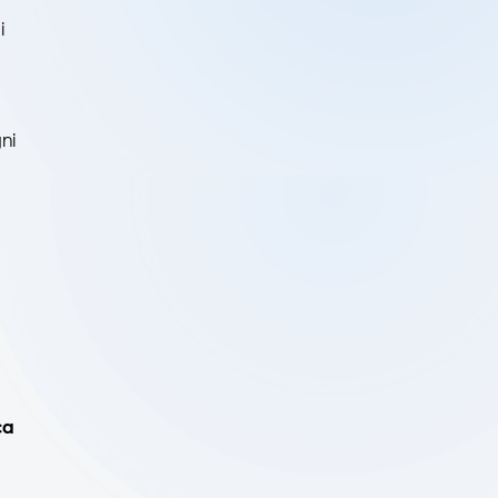
i
ni
ca