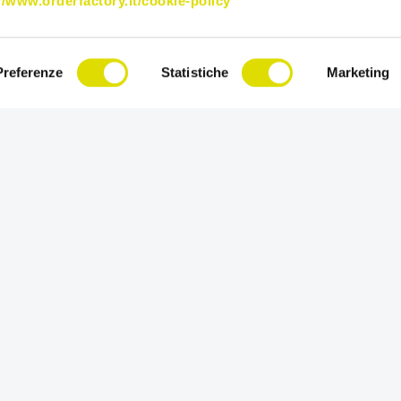
//www.orderfactory.it/cookie-policy
Preferenze
Statistiche
Marketing
« PRECEDENTE
1
2
3
4
…
7
SUCCESSIVO 
endite!
Prova l'Ecommerce B2B Ord
gratis per 15 giorni.