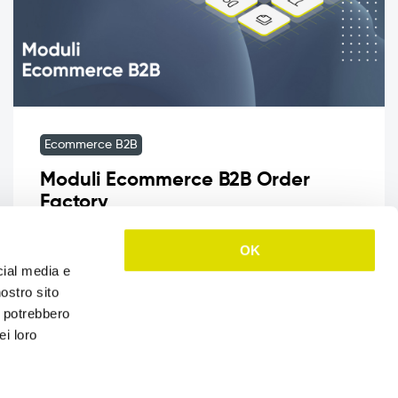
Ecommerce B2B
Moduli Ecommerce B2B Order
Factory
Moduli Ecommerce B2B Order Factory Order
OK
Factory, la piattaforma Ecommerce B2B
cial media e
sviluppata da Cosmobile, cresce insieme alla
nostro sito
tua azienda. Oltre […]
i potrebbero
ei loro
Leggi tutto