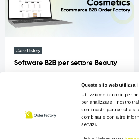
Case History
Software B2B per settore Beauty
Software B2B per settore Beauty L’evoluzione
digitale nel settore beauty professionale sta
Questo sito web utilizza i
accelerando, e le aziende che operano nel
Utilizziamo i cookie per pe
B2B […]
per analizzare il nostro tra
con i nostri partner che si
combinarle con altre inform
servizi.
Leggi tutto