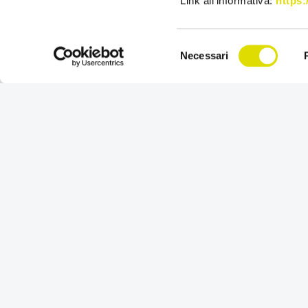
Link all'informativa:
https:
Selezione
Necessari
del
consenso
Potenzia le tue V