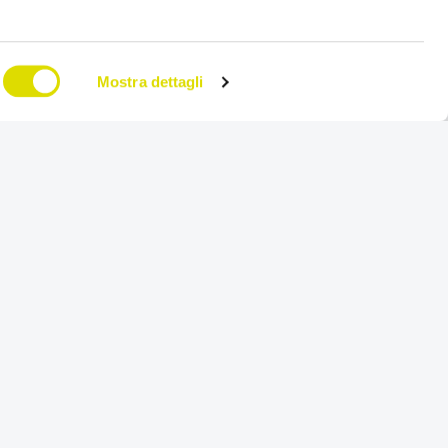
Mostra dettagli
»
Prova
er Factory
Gratis