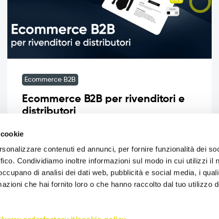
Ecommerce B2B
Ecommerce B2B per rivenditori e
distributori
Ecommerce B2B per rivenditori e distributori
 cookie
Nel contesto competitivo del business B2B,
rsonalizzare contenuti ed annunci, per fornire funzionalità dei so
rivenditori e distributori hanno esigenze
ffico. Condividiamo inoltre informazioni sul modo in cui utilizzi il 
specifiche: cataloghi complessi, […]
 occupano di analisi dei dati web, pubblicità e social media, i qual
azioni che hai fornito loro o che hanno raccolto dal tuo utilizzo d
Leggi tutto